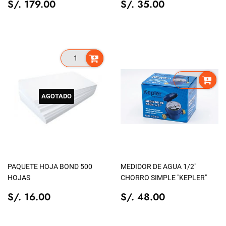
PRECIO
S/.
PRECIO
S/.
S/. 179.00
S/. 35.00
TIENDA
179.00
TIENDA
35.00
AGOTADO
PAQUETE HOJA BOND 500
MEDIDOR DE AGUA 1/2"
HOJAS
CHORRO SIMPLE "KEPLER"
PRECIO
S/.
PRECIO
S/.
S/. 16.00
S/. 48.00
TIENDA
16.00
TIENDA
48.00