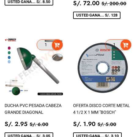
VENTA
PRECIO
S/.
PRECIO TIE
S/.
S/. 72.00
USTED GANA... S/. 8.50
S/. 200.00
DE
72.00
VENTA
USTED GANA... S/. 128
DUCHA PVC PESADA CABEZA
OFERTA DISCO CORTE METAL
GRANDE DIAGONAL
4 1/2 X 1 MM "BOSCH"
PRECIO
S/.
PRECIO
S/.
PRECIO TIENDA
S/. 6.00
PRECIO TIEN
S/. 5.0
S/. 2.95
S/. 1.90
S/. 6.00
S/. 5.00
DE
2.95
DE
1.90
VENTA
VENTA
USTED GANA... S/. 3.05
USTED GANA... S/. 3.10