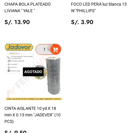
CHAPA BOLA PLATEADO
FOCO LED PERA luz blanca 13
LIVIANA " YALE "
W "PHILLIPS"
PRECIO
S/.
PRECIO
S/.
S/. 13.90
S/. 3.90
TIENDA
13.90
TIENDA
3.90
AGOTADO
CINTA AISLANTE 10 yd X 18
mm X 0.13 mm "JADEVER" (10
PCS)
PRECIO
S/.
S/. 9.50