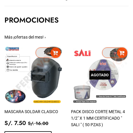
PROMOCIONES
Más ¡ofertas del mes! ›
AGOTADO
MASCARA SOLDAR CLASICO
PACK DISCO CORTE METAL 4
1/2" X 1 MM CERTIFICADO "
PRECIO
S/.
PRECIO TIENDA
S/. 16.00
S/. 7.50
S/. 16.00
SALI " ( 50 PZAS )
DE
7.50