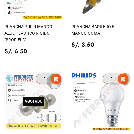
PLANCHA PULIR MANGO
PLANCHA BADILEJO 6"
AZUL PLASTICO RIGIDO
MANGO GOMA
"PROFIELD"
PRECIO
S/.
S/. 3.50
PRECIO
S/.
TIENDA
3.50
S/. 6.50
TIENDA
6.50
AGOTADO