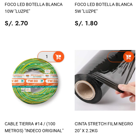
FOCO LED BOTELLA BLANCA
FOCO LED BOTELLA BLANCA
10W "LUZPE"
5W "LUZPE"
PRECIO
S/.
PRECIO
S/.
S/. 2.70
S/. 1.80
TIENDA
2.70
TIENDA
1.80
CABLE TIERRA #14 / (100
CINTA STRETCH FILM NEGRO
METROS) "INDECO ORIGINAL"
20" X 2.2KG