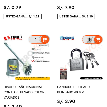
PRECIO
S/.
PRECIO
S/.
S/. 0.79
S/. 7.90
DE
0.79
DE
7.90
VENTA
VENTA
USTED GANA... S/. 1.21
USTED GANA... S/. 8.10
HISOPO BAÑO NACIONAL
CANDADO PLATEADO
CON BASE PESADO COLORE
BLINDADO 40 MM
VARIADOS
PRECIO
S/.
S/. 3.90
PRECIO
S/.
DE
3.90
S/. 2.40