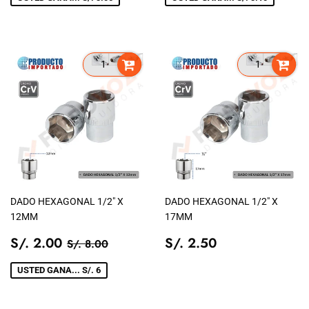
DADO HEXAGONAL 1/2" X
DADO HEXAGONAL 1/2" X
12MM
17MM
PRECIO
S/.
PRECIO
S/.
PRECIO TIENDA
S/. 8.00
S/. 2.00
S/. 2.50
S/. 8.00
DE
2.00
TIENDA
2.50
VENTA
USTED GANA... S/. 6