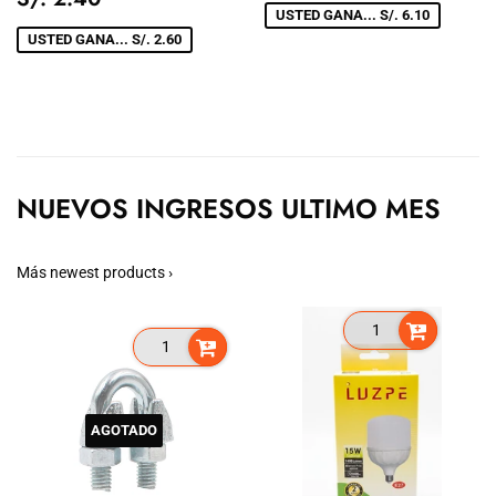
DE
2.40
VENTA
USTED GANA... S/. 6.10
VENTA
USTED GANA... S/. 2.60
NUEVOS INGRESOS ULTIMO MES
Más newest products ›
AGOTADO