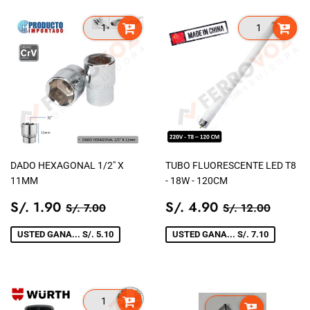
DADO HEXAGONAL 1/2" X
TUBO FLUORESCENTE LED T8
11MM
- 18W - 120CM
PRECIO
S/.
PRECIO
S/.
PRECIO TIENDA
S/. 7.00
PRECIO TIEN
S/. 12
S/. 1.90
S/. 4.90
S/. 7.00
S/. 12.00
DE
1.90
DE
4.90
VENTA
VENTA
USTED GANA... S/. 5.10
USTED GANA... S/. 7.10