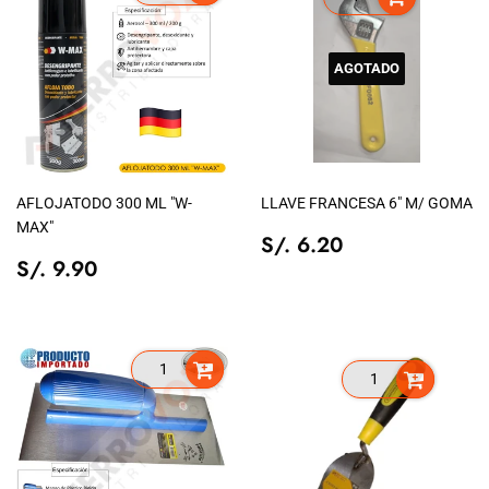
AGOTADO
AFLOJATODO 300 ML "W-
LLAVE FRANCESA 6" M/ GOMA
MAX"
PRECIO
S/.
S/. 6.20
PRECIO
S/.
TIENDA
6.20
S/. 9.90
TIENDA
9.90