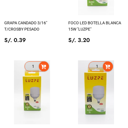
GRAPA CANDADO 3/16"
FOCO LED BOTELLA BLANCA
T/CROSBY PESADO
15W "LUZPE"
PRECIO
S/.
PRECIO
S/.
S/. 0.39
S/. 3.20
TIENDA
0.39
TIENDA
3.20