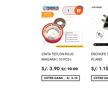
CINTA TEFLON ROJO
ENCHUFE T
NIAGARA ( 10 PCS )
PLANO
PRECIO
S/.
PREC
PRECIO TIENDA
S/. 10.00
S/. 3.90
S/. 1.1
S/. 10.00
DE
3.90
DE
VENTA
VENT
USTED GANA... S/. 6.10
USTED GAN