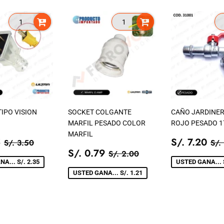
IPO VISION
SOCKET COLGANTE
CAÑO JARDINER
MARFIL PESADO COLOR
ROJO PESADO 1
MARFIL
IO
S/.
PRECIO
S/
PRECIO TIENDA
S/. 3.50
PR
5
S/. 7.20
S/. 3.50
S/.
1.15
PRECIO
S/.
DE
7.
PRECIO TIENDA
S/. 2.00
S/. 0.79
S/. 2.00
A
DE
0.79
VENTA
A... S/. 2.35
USTED GANA... S
VENTA
USTED GANA... S/. 1.21