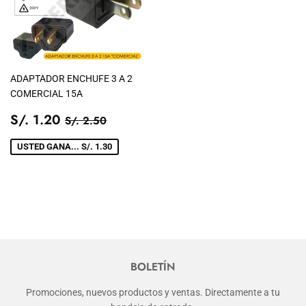
ADAPTADOR ENCHUFE 3 A 2
COMERCIAL 15A
PRECIO
S/.
PRECIO TIENDA
S/. 2.50
S/. 1.20
S/. 2.50
DE
1.20
VENTA
USTED GANA... S/. 1.30
BOLETÍN
Promociones, nuevos productos y ventas. Directamente a tu