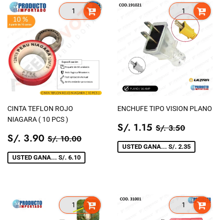
CINTA TEFLON ROJO
ENCHUFE TIPO VISION PLANO
NIAGARA ( 10 PCS )
PRECIO
S/.
PRECIO TIEN
S/. 3.5
S/. 1.15
S/. 3.50
PRECIO
S/.
DE
1.15
PRECIO TIENDA
S/. 10.00
S/. 3.90
S/. 10.00
DE
3.90
VENTA
USTED GANA... S/. 2.35
VENTA
USTED GANA... S/. 6.10