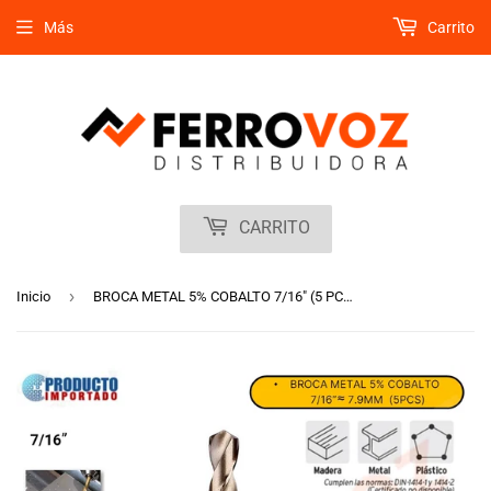
Más
Carrito
CARRITO
›
Inicio
BROCA METAL 5% COBALTO 7/16" (5 PCS) "HB-CISER"