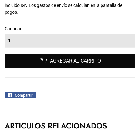
110.00
incluido IGV Los
gastos de envío
se calculan en la pantalla de
pagos.
Cantidad
AGREGAR AL CARRITO
Compartir
Compartir
en
Facebook
ARTICULOS RELACIONADOS