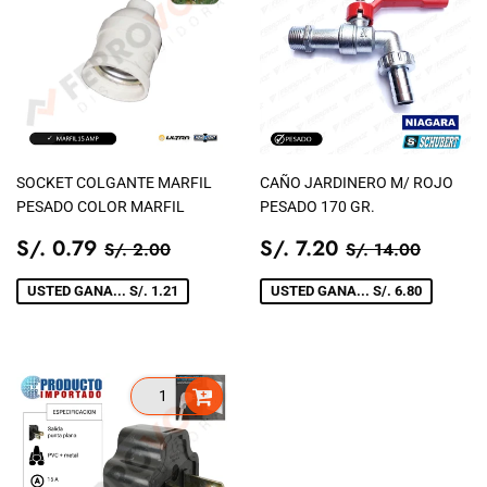
SOCKET COLGANTE MARFIL
CAÑO JARDINERO M/ ROJO
PESADO COLOR MARFIL
PESADO 170 GR.
PRECIO
S/.
PRECIO
S/.
PRECIO TIENDA
S/. 2.00
PRECIO TIEN
S/. 14
S/. 0.79
S/. 7.20
S/. 2.00
S/. 14.00
DE
0.79
DE
7.20
VENTA
VENTA
USTED GANA... S/. 1.21
USTED GANA... S/. 6.80