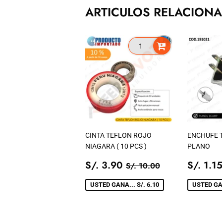
ARTICULOS RELACION
CINTA TEFLON ROJO
ENCHUFE T
NIAGARA ( 10 PCS )
PLANO
PRECIO
S/.
PREC
PRECIO TIENDA
S/. 10.00
S/. 3.90
S/. 1.1
S/. 10.00
DE
3.90
DE
VENTA
VENT
USTED GANA... S/. 6.10
USTED GAN