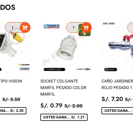
ADOS
IPO VISION
SOCKET COLGANTE
CAÑO JARDINER
MARFIL PESADO COLOR
ROJO PESADO 1
MARFIL
IO
S/.
PRECIO
S/
PRECIO TIENDA
S/. 3.50
PR
5
S/. 7.20
S/. 3.50
S/.
1.15
PRECIO
S/.
DE
7.
PRECIO TIENDA
S/. 2.00
S/. 0.79
S/. 2.00
A
DE
0.79
VENTA
A... S/. 2.35
USTED GANA... S
VENTA
USTED GANA... S/. 1.21