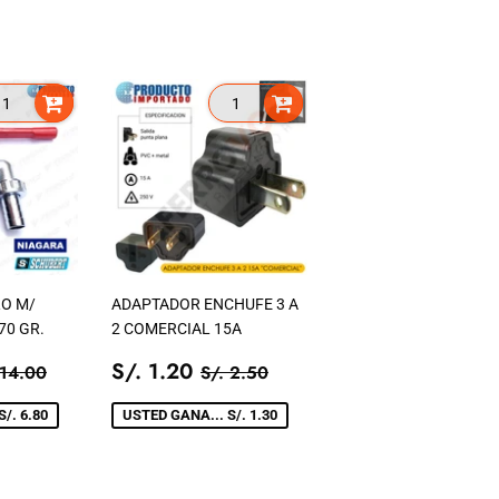
O M/
ADAPTADOR ENCHUFE 3 A
70 GR.
2 COMERCIAL 15A
.
PRECIO
S/.
ECIO TIENDA
S/. 14.00
PRECIO TIENDA
S/. 2.50
S/. 1.20
 14.00
S/. 2.50
20
DE
1.20
VENTA
/. 6.80
USTED GANA... S/. 1.30