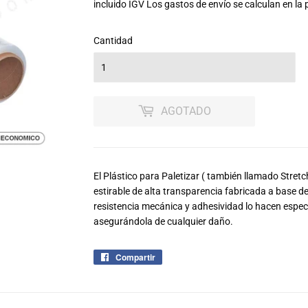
45.00
incluido IGV Los
gastos de envío
se calculan en la 
Cantidad
AGOTADO
El Plástico para Paletizar ( también llamado Stretch
estirable de alta transparencia fabricada a base de
resistencia mecánica y adhesividad lo hacen especi
asegurándola de cualquier daño.
Compartir
Compartir
en
Facebook