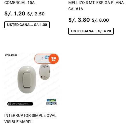
COMERCIAL 15A
MELLIZO 3 MT. ESPIGA PLANA
CAL#16
PRECIO
S/.
PRECIO TIENDA
S/. 2.50
S/. 1.20
S/. 2.50
DE
1.20
PRECIO
S/.
PRECIO TIEN
S/. 8.0
S/. 3.80
S/. 8.00
VENTA
DE
3.80
USTED GANA... S/. 1.30
VENTA
USTED GANA... S/. 4.20
INTERRUPTOR SIMPLE OVAL
VISIBLE MARFIL