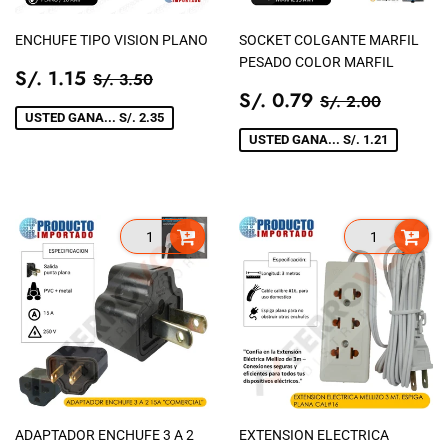
ENCHUFE TIPO VISION PLANO
SOCKET COLGANTE MARFIL
PESADO COLOR MARFIL
PRECIO
S/.
PRECIO TIENDA
S/. 3.50
S/. 1.15
S/. 3.50
DE
1.15
PRECIO
S/.
PRECIO TIEN
S/. 2.0
S/. 0.79
S/. 2.00
VENTA
DE
0.79
USTED GANA... S/. 2.35
VENTA
USTED GANA... S/. 1.21
ADAPTADOR ENCHUFE 3 A 2
EXTENSION ELECTRICA