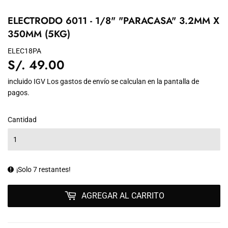
ELECTRODO 6011 - 1/8" "PARACASA" 3.2MM X
350MM (5KG)
ELEC18PA
S/. 49.00
S/.
49.00
incluido IGV Los
gastos de envío
se calculan en la pantalla de
pagos.
Cantidad
¡Solo 7 restantes!
AGREGAR AL CARRITO