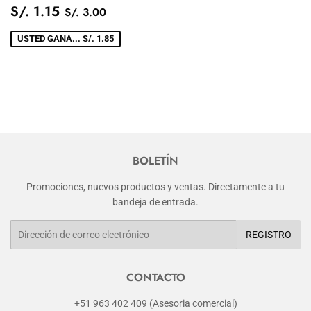
PRECIO
S/.
PRECIO TIENDA
S/. 3.00
S/. 1.15
S/. 3.00
DE
1.15
VENTA
USTED GANA... S/. 1.85
BOLETÍN
Promociones, nuevos productos y ventas. Directamente a tu
bandeja de entrada.
Correo
REGISTRO
electrónico
CONTACTO
+51 963 402 409 (Asesoria comercial)