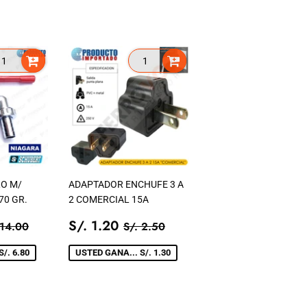
O M/
ADAPTADOR ENCHUFE 3 A
70 GR.
2 COMERCIAL 15A
.
PRECIO
S/.
ECIO TIENDA
S/. 14.00
PRECIO TIENDA
S/. 2.50
S/. 1.20
 14.00
S/. 2.50
20
DE
1.20
VENTA
/. 6.80
USTED GANA... S/. 1.30