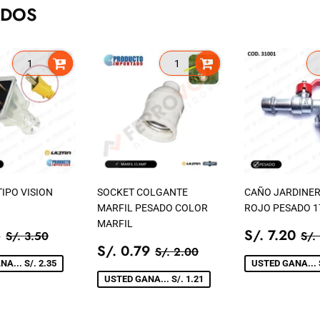
ADOS
IPO VISION
SOCKET COLGANTE
CAÑO JARDINER
MARFIL PESADO COLOR
ROJO PESADO 1
MARFIL
IO
S/.
PRECIO
S/
PRECIO TIENDA
S/. 3.50
PR
5
S/. 7.20
S/. 3.50
S/.
1.15
PRECIO
S/.
DE
7.
PRECIO TIENDA
S/. 2.00
S/. 0.79
S/. 2.00
A
DE
0.79
VENTA
A... S/. 2.35
USTED GANA... S
VENTA
USTED GANA... S/. 1.21