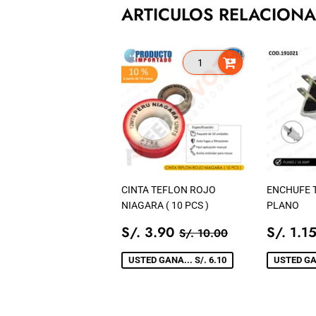
ARTICULOS RELACION
CINTA TEFLON ROJO
ENCHUFE T
NIAGARA ( 10 PCS )
PLANO
PRECIO
S/.
PREC
PRECIO TIENDA
S/. 10.00
S/. 3.90
S/. 1.1
S/. 10.00
DE
3.90
DE
VENTA
VENT
USTED GANA... S/. 6.10
USTED GAN