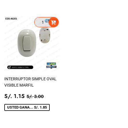
INTERRUPTOR SIMPLE OVAL
VISIBLE MARFIL
PRECIO
S/.
PRECIO TIENDA
S/. 3.00
S/. 1.15
S/. 3.00
DE
1.15
VENTA
USTED GANA... S/. 1.85