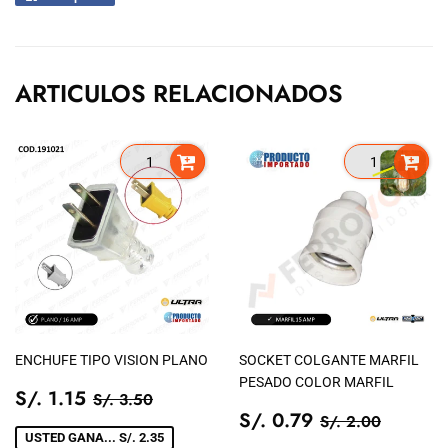
en
Facebook
ARTICULOS RELACIONADOS
ENCHUFE TIPO VISION PLANO
SOCKET COLGANTE MARFIL
PESADO COLOR MARFIL
PRECIO
S/.
PRECIO TIENDA
S/. 3.50
S/. 1.15
S/. 3.50
DE
1.15
PRECIO
S/.
PRECIO TIEN
S/. 2.0
S/. 0.79
S/. 2.00
VENTA
DE
0.79
USTED GANA... S/. 2.35