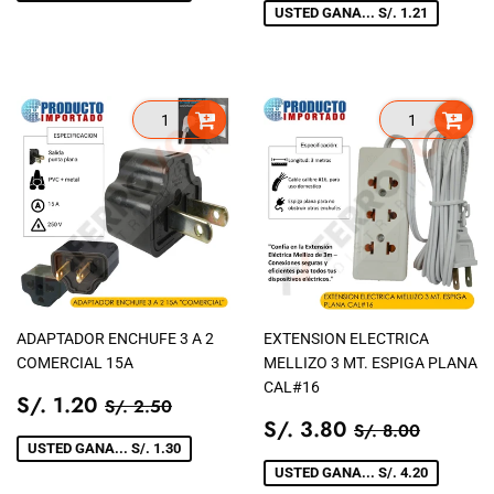
VENTA
USTED GANA... S/. 1.21
ADAPTADOR ENCHUFE 3 A 2
EXTENSION ELECTRICA
COMERCIAL 15A
MELLIZO 3 MT. ESPIGA PLANA
CAL#16
PRECIO
S/.
PRECIO TIENDA
S/. 2.50
S/. 1.20
S/. 2.50
DE
1.20
PRECIO
S/.
PRECIO TIEN
S/. 8.0
S/. 3.80
S/. 8.00
VENTA
DE
3.80
USTED GANA... S/. 1.30
VENTA
USTED GANA... S/. 4.20