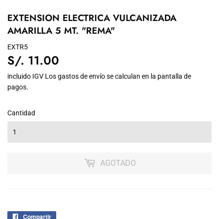
EXTENSION ELECTRICA VULCANIZADA
AMARILLA 5 MT. "REMA"
EXTR5
S/. 11.00
S/.
11.00
incluido IGV Los
gastos de envío
se calculan en la pantalla de
pagos.
Cantidad
AGOTADO
Compartir
Compartir