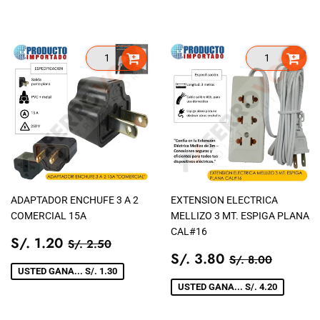
ADAPTADOR ENCHUFE 3 A 2
EXTENSION ELECTRICA
COMERCIAL 15A
MELLIZO 3 MT. ESPIGA PLANA
CAL#16
PRECIO
S/.
PRECIO TIENDA
S/. 2.50
S/. 1.20
S/. 2.50
DE
1.20
PRECIO
S/.
PRECIO TIEN
S/. 8.0
S/. 3.80
S/. 8.00
VENTA
DE
3.80
USTED GANA... S/. 1.30
VENTA
USTED GANA... S/. 4.20