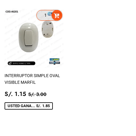
INTERRUPTOR SIMPLE OVAL
VISIBLE MARFIL
PRECIO
S/.
PRECIO TIENDA
S/. 3.00
S/. 1.15
S/. 3.00
DE
1.15
VENTA
USTED GANA... S/. 1.85