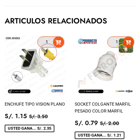
Facebook
ARTICULOS RELACIONADOS
ENCHUFE TIPO VISION PLANO
SOCKET COLGANTE MARFIL
PESADO COLOR MARFIL
PRECIO
S/.
PRECIO TIENDA
S/. 3.50
S/. 1.15
S/. 3.50
DE
1.15
PRECIO
S/.
PRECIO TIEN
S/. 2.0
S/. 0.79
S/. 2.00
VENTA
DE
0.79
USTED GANA... S/. 2.35
VENTA
USTED GANA... S/. 1.21