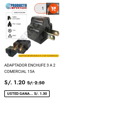
ADAPTADOR ENCHUFE 3 A 2
COMERCIAL 15A
PRECIO
S/.
PRECIO TIENDA
S/. 2.50
S/. 1.20
S/. 2.50
DE
1.20
VENTA
USTED GANA... S/. 1.30