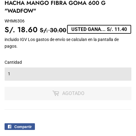
HACHA MANGO FIBRA GOMA 600 G
"WADFOW"
WHM6306
S/. 18.60
PRECIO
S/.
PRECIO
S/.
S/. 30.00
USTED GANA... S/. 11.40
TIENDA
30.00
DE
18.60
incluido IGV Los
gastos de envío
se calculan en la pantalla de
pagos.
VENTA
Cantidad
AGOTADO
Compartir
Compartir
en