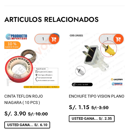
Facebook
ARTICULOS RELACIONADOS
CINTA TEFLON ROJO
ENCHUFE TIPO VISION PLANO
NIAGARA ( 10 PCS )
PRECIO
S/.
PRECIO TIEN
S/. 3.5
S/. 1.15
S/. 3.50
PRECIO
S/.
DE
1.15
PRECIO TIENDA
S/. 10.00
S/. 3.90
S/. 10.00
DE
3.90
VENTA
USTED GANA... S/. 2.35
VENTA
USTED GANA... S/. 6.10