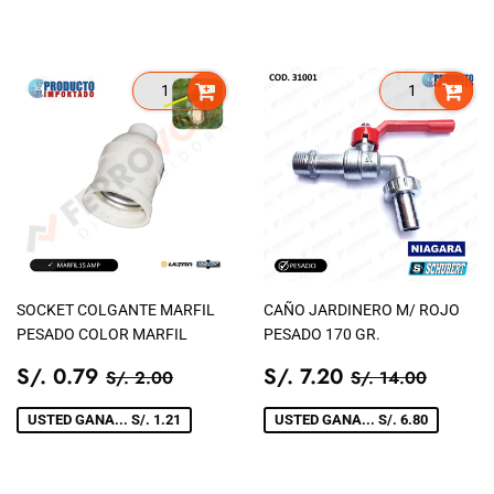
SOCKET COLGANTE MARFIL
CAÑO JARDINERO M/ ROJO
PESADO COLOR MARFIL
PESADO 170 GR.
PRECIO
S/.
PRECIO
S/.
PRECIO TIENDA
S/. 2.00
PRECIO TIEN
S/. 14
S/. 0.79
S/. 7.20
S/. 2.00
S/. 14.00
DE
0.79
DE
7.20
VENTA
VENTA
USTED GANA... S/. 1.21
USTED GANA... S/. 6.80