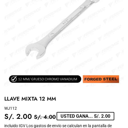
LLAVE MIXTA 12 MM
WJ112
S/. 2.00
PRECIO
S/.
PRECIO
S/.
S/. 4.00
USTED GANA... S/. 2.00
TIENDA
4.00
DE
2.00
incluido IGV Los
gastos de envío
se calculan en la pantalla de