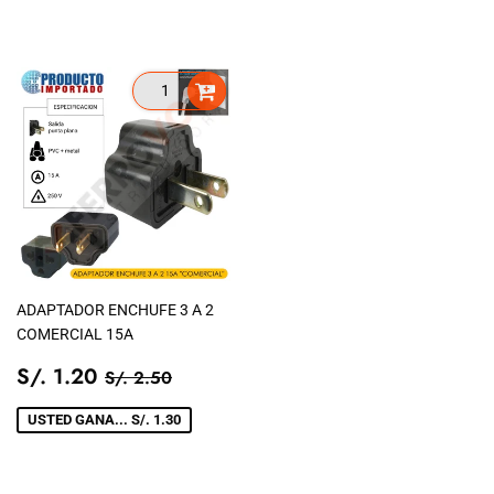
ADAPTADOR ENCHUFE 3 A 2
COMERCIAL 15A
PRECIO
S/.
PRECIO TIENDA
S/. 2.50
S/. 1.20
S/. 2.50
DE
1.20
VENTA
USTED GANA... S/. 1.30