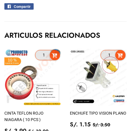
Compartir
Compartir
en
Facebook
ARTICULOS RELACIONADOS
CINTA TEFLON ROJO
ENCHUFE TIPO VISION PLANO
NIAGARA ( 10 PCS )
PRECIO
S/.
PRECIO TIEN
S/. 3.5
S/. 1.15
S/. 3.50
PRECIO
S/.
DE
1.15
PRECIO TIENDA
S/. 10.00
S/. 3.90