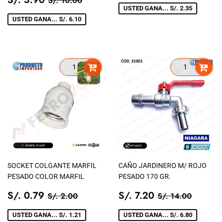
S/. 10.00
DE
3.90
VENTA
USTED GANA... S/. 2.35
VENTA
USTED GANA... S/. 6.10
SOCKET COLGANTE MARFIL
CAÑO JARDINERO M/ ROJO
PESADO COLOR MARFIL
PESADO 170 GR.
PRECIO
S/.
PRECIO
S/.
PRECIO TIENDA
S/. 2.00
PRECIO TIEN
S/. 14
S/. 0.79
S/. 7.20
S/. 2.00
S/. 14.00
DE
0.79
DE
7.20
VENTA
VENTA
USTED GANA... S/. 1.21
USTED GANA... S/. 6.80