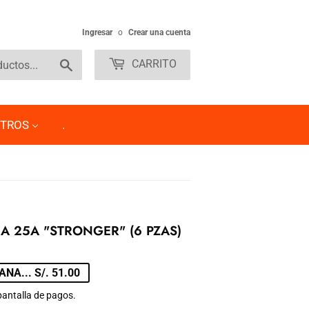
Ingresar
o
Crear una cuenta
Buscar
CARRITO
TROS
.
A 25A "STRONGER" (6 PZAS)
NA... S/. 51.00
pantalla de pagos.