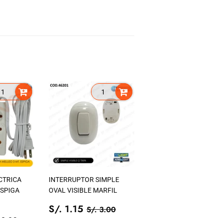
CTRICA
INTERRUPTOR SIMPLE
ESPIGA
OVAL VISIBLE MARFIL
PRECIO
S/.
PRECIO TIENDA
S/. 3.00
S/. 1.15
S/. 3.00