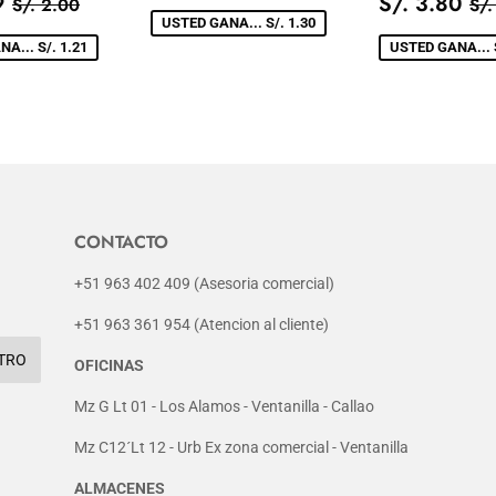
IO
S/.
DE
1.20
PRECIO
S/
PRECIO TIENDA
S/. 2.00
PR
9
S/. 3.80
S/. 2.00
S/.
0.79
VENTA
DE
3
USTED GANA... S/. 1.30
A
VENTA
A... S/. 1.21
USTED GANA... S
CONTACTO
+51 963 402 409 (Asesoria comercial)
+51 963 361 954 (Atencion al cliente)
TRO
OFICINAS
Mz G Lt 01 - Los Alamos - Ventanilla - Callao
Mz C12´Lt 12 - Urb Ex zona comercial - Ventanilla
ALMACENES