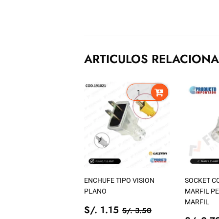
ARTICULOS RELACION
ENCHUFE TIPO VISION
SOCKET C
PLANO
MARFIL P
MARFIL
PRECIO
S/.
PRECIO TIENDA
S/. 3.50
S/. 1.15
S/. 3.50