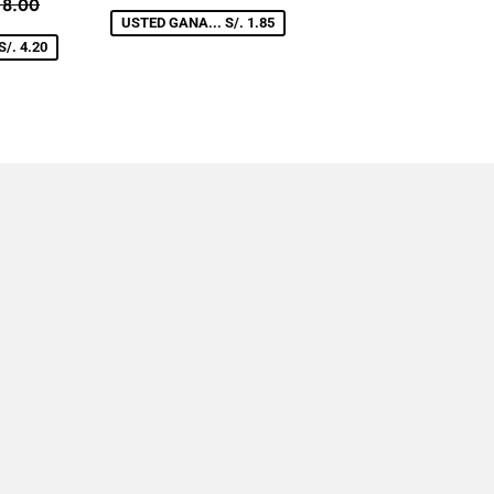
.
DE
1.15
ECIO TIENDA
S/. 8.00
 8.00
.80
VENTA
USTED GANA... S/. 1.85
/. 4.20