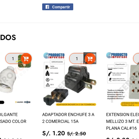
Compartir
Compartir
en
Facebook
ADOS
OLGANTE
ADAPTADOR ENCHUFE 3 A
EXTENSION ELE
ESADO COLOR
2 COMERCIAL 15A
MELLIZO 3 MT. 
PLANA CAL#16
PRECIO
S/.
PRECIO TIENDA
S/. 2.50
S/. 1.20
S/. 2.50