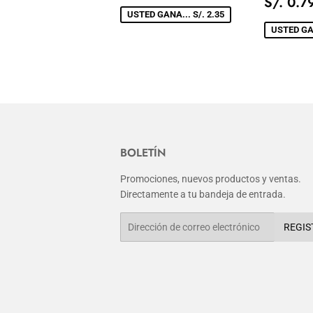
DE
1.15
PREC
S/. 0.7
VENTA
DE
USTED GANA... S/. 2.35
VENT
USTED GAN
BOLETÍN
Promociones, nuevos productos y ventas.
Directamente a tu bandeja de entrada.
Correo
REGIS
electrónico