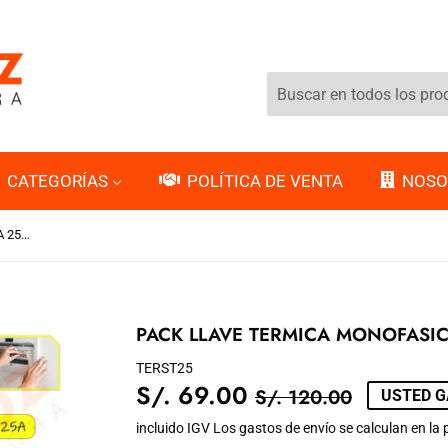
CATEGORÍAS
POLÍTICA DE VENTA
NOSO
PACK LLAVE TERMICA MONOFASICA 25A "STRONGER" (6 PZAS)
PACK LLAVE TERMICA MONOFASIC
TERST25
S/. 69.00
PRECIO
S/.
PRECIO
S/.
S/. 120.00
USTED GA
TIENDA
120.00
DE
69.00
incluido IGV Los
gastos de envío
se calculan en la 