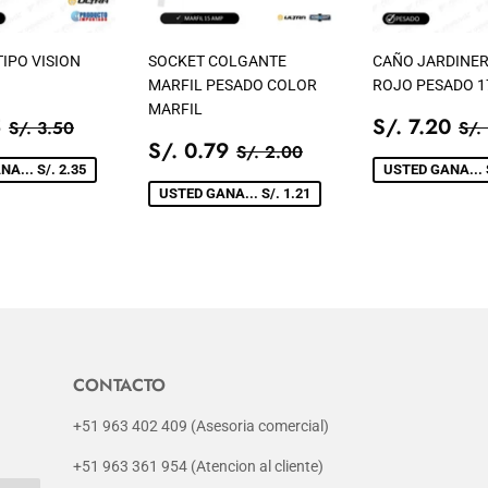
IPO VISION
SOCKET COLGANTE
CAÑO JARDINER
MARFIL PESADO COLOR
ROJO PESADO 1
MARFIL
IO
S/.
PRECIO
S/
PRECIO TIENDA
S/. 3.50
PR
5
S/. 7.20
S/. 3.50
S/.
1.15
PRECIO
S/.
DE
7.
PRECIO TIENDA
S/. 2.00
S/. 0.79
S/. 2.00
A
DE
0.79
VENTA
A... S/. 2.35
USTED GANA... S
VENTA
USTED GANA... S/. 1.21
CONTACTO
+51 963 402 409 (Asesoria comercial)
+51 963 361 954 (Atencion al cliente)