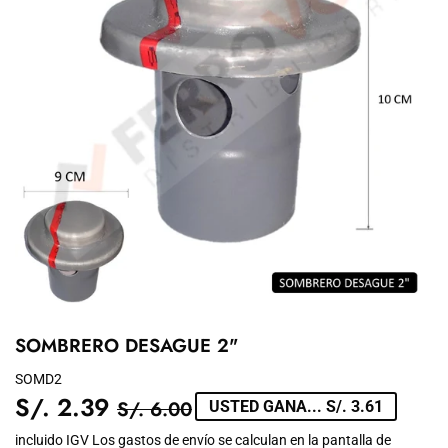
SOMBRERO DESAGUE 2"
SOMD2
S/. 2.39
PRECIO
S/.
PRECIO
S/.
S/. 6.00
USTED GANA... S/. 3.61
TIENDA
6.00
DE
2.39
incluido IGV Los
gastos de envío
se calculan en la pantalla de