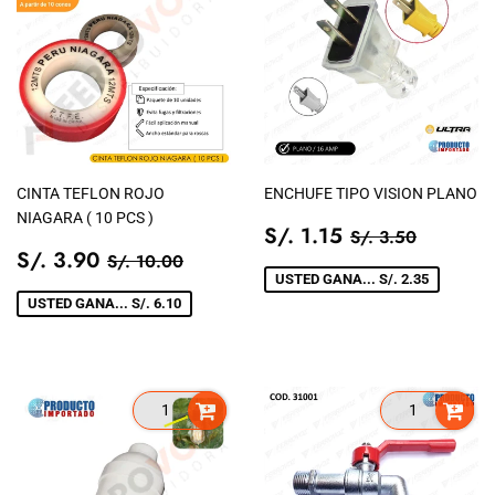
CINTA TEFLON ROJO
ENCHUFE TIPO VISION PLANO
NIAGARA ( 10 PCS )
PRECIO
S/.
PRECIO TIEN
S/. 3.5
S/. 1.15
S/. 3.50
PRECIO
S/.
DE
1.15
PRECIO TIENDA
S/. 10.00
S/. 3.90
S/. 10.00
DE
3.90
VENTA
USTED GANA... S/. 2.35
VENTA
USTED GANA... S/. 6.10