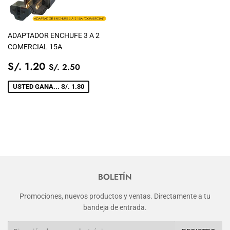
ADAPTADOR ENCHUFE 3 A 2
COMERCIAL 15A
PRECIO
S/.
PRECIO TIENDA
S/. 2.50
S/. 1.20
S/. 2.50
DE
1.20
VENTA
USTED GANA... S/. 1.30
BOLETÍN
Promociones, nuevos productos y ventas. Directamente a tu
bandeja de entrada.
Correo