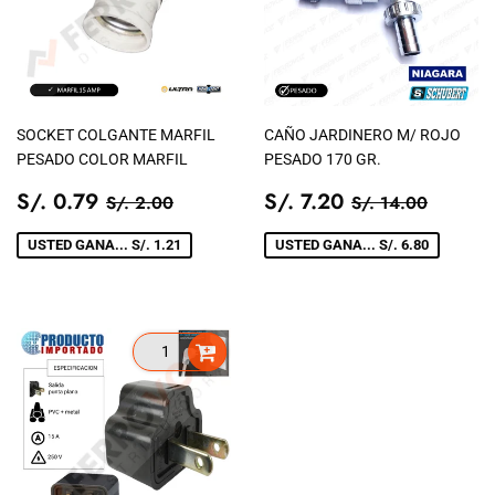
SOCKET COLGANTE MARFIL
CAÑO JARDINERO M/ ROJO
PESADO COLOR MARFIL
PESADO 170 GR.
PRECIO
S/.
PRECIO
S/.
PRECIO TIENDA
S/. 2.00
PRECIO TIEN
S/. 14
S/. 0.79
S/. 7.20
S/. 2.00
S/. 14.00
DE
0.79
DE
7.20
VENTA
VENTA
USTED GANA... S/. 1.21
USTED GANA... S/. 6.80