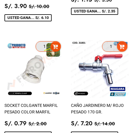
PRECIO
S/.
DE
1.15
PRECIO TIENDA
S/. 10.00
S/. 3.90
S/. 10.00
DE
3.90
VENTA
USTED GANA... S/. 2.35
VENTA
USTED GANA... S/. 6.10
SOCKET COLGANTE MARFIL
CAÑO JARDINERO M/ ROJO
PESADO COLOR MARFIL
PESADO 170 GR.
PRECIO
S/.
PRECIO
S/.
PRECIO TIENDA
S/. 2.00
PRECIO TIEN
S/. 14
S/. 0.79
S/. 7.20
S/. 2.00
S/. 14.00
DE
0.79
DE
7.20