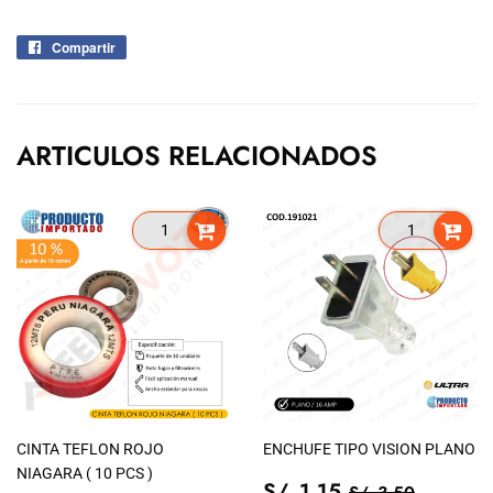
Compartir
Compartir
en
Facebook
ARTICULOS RELACIONADOS
CINTA TEFLON ROJO
ENCHUFE TIPO VISION PLANO
NIAGARA ( 10 PCS )
PRECIO
S/.
PRECIO TIEN
S/. 3.5
S/. 1.15
S/. 3.50