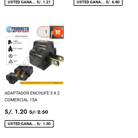
VENTA
VENTA
USTED GANA... S/. 1.21
USTED GANA... S/. 6.80
ADAPTADOR ENCHUFE 3 A 2
COMERCIAL 15A
PRECIO
S/.
PRECIO TIENDA
S/. 2.50
S/. 1.20
S/. 2.50
DE
1.20
VENTA
USTED GANA... S/. 1.30