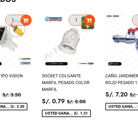
IPO VISION
SOCKET COLGANTE
CAÑO JARDINER
MARFIL PESADO COLOR
ROJO PESADO 1
MARFIL
IO
S/.
PRECIO
S/
PRECIO TIENDA
S/. 3.50
PR
5
S/. 7.20
S/. 3.50
S/.
1.15
PRECIO
S/.
DE
7.
PRECIO TIENDA
S/. 2.00
S/. 0.79
S/. 2.00
A
DE
0.79
VENTA
A... S/. 2.35
USTED GANA... S
VENTA
USTED GANA... S/. 1.21