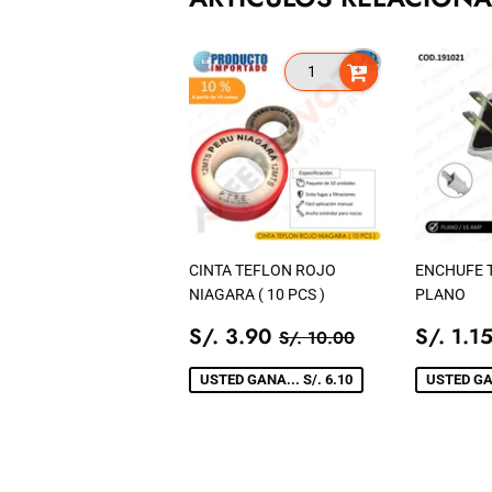
CINTA TEFLON ROJO
ENCHUFE T
NIAGARA ( 10 PCS )
PLANO
PRECIO
S/.
PREC
PRECIO TIENDA
S/. 10.00
S/. 3.90
S/. 1.1
S/. 10.00
DE
3.90
DE
VENTA
VENT
USTED GANA... S/. 6.10
USTED GAN