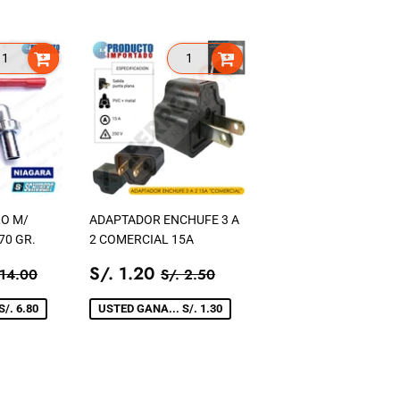
O M/
ADAPTADOR ENCHUFE 3 A
70 GR.
2 COMERCIAL 15A
.
PRECIO
S/.
ECIO TIENDA
S/. 14.00
PRECIO TIENDA
S/. 2.50
S/. 1.20
 14.00
S/. 2.50
20
DE
1.20
VENTA
/. 6.80
USTED GANA... S/. 1.30